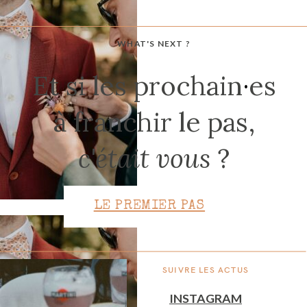
WHAT'S NEXT ?
CONTACT
Et si les prochain
·
es
à franchir le pas,
c'était vous
?
LE PREMIER PAS
SUIVRE LES ACTUS
INSTAGRAM