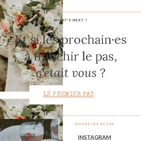
WHAT'S NEXT ?
CONTACT
Et si les prochain
·
es
à franchir le pas,
c'était vous
?
LE PREMIER PAS
SUIVRE LES ACTUS
INSTAGRAM