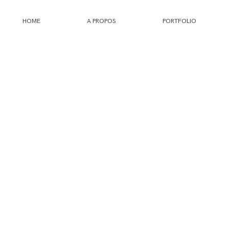
HOME
A PROPOS
PORTFOLIO
HOME
A PROPOS
PORTFOLIO
INFOS
JOURNAL