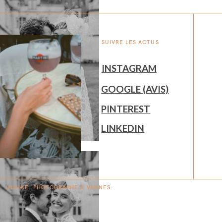
SUIVRE LES ACTUS
INSTAGRAM
GOOGLE (AVIS)
PINTEREST
LINKEDIN
ULRIKE. PHOTOGRAPHE À
V
A
N
NES.