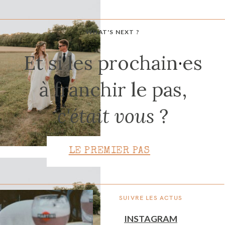
WHAT'S NEXT ?
CONTACT
Et si les prochain
·
es
à franchir le pas,
c'était vous
?
LE PREMIER PAS
SUIVRE LES ACTUS
INSTAGRAM