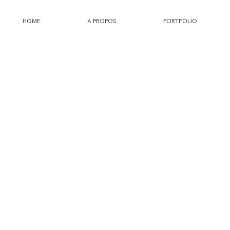
HOME
A PROPOS
PORTFOLIO
HOME
A PROPOS
PORTFOLIO
INFOS
JOURNAL