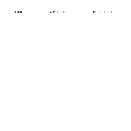
HOME
A PROPOS
PORTFOLIO
HOME
A PROPOS
PORTFOLIO
INFOS
JOURNAL