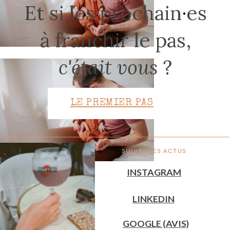
Et si les prochain
·
es
à franchir le pas,
CONTACT
c'était vous
?
LE PREMIER PAS
SUIVRE LES ACTUS
INSTAGRAM
LINKEDIN
GOOGLE (AVIS)