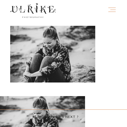
HOME
A PROPOS
PORTFOLIO
INFOS
WHAT'S NEXT ?
JOURNAL