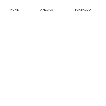
HOME
A PROPOS
PORTFOLIO
HOME
A PROPOS
PORTFOLIO
INFOS
JOURNAL