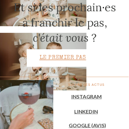
Et si les prochain
·
es
à franchir le pas,
CONTACT
c'était vous
?
LE PREMIER PAS
SUIVRE LES ACTUS
INSTAGRAM
LINKEDIN
GOOGLE (AVIS)