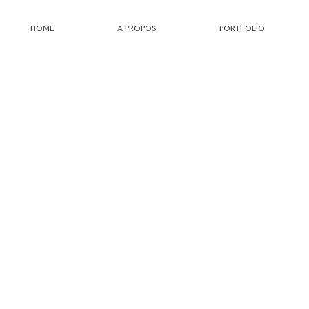
HOME
A PROPOS
PORTFOLIO
HOME
A PROPOS
PORTFOLIO
INFOS
JOURNAL