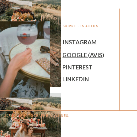
SUIVRE LES ACTUS
INSTAGRAM
GOOGLE (AVIS)
PINTEREST
LINKEDIN
ULRIKE. PHOTOGRAPHE À
V
A
N
NES.