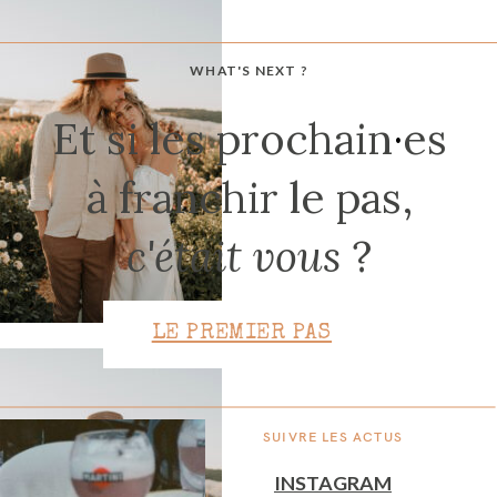
WHAT'S NEXT ?
CONTACT
Et si les prochain
·
es
à franchir le pas,
c'était vous
?
LE PREMIER PAS
SUIVRE LES ACTUS
INSTAGRAM