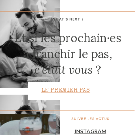
WHAT'S NEXT ?
CONTACT
Et si les prochain
·
es
à franchir le pas,
c'était vous
?
LE PREMIER PAS
SUIVRE LES ACTUS
INSTAGRAM