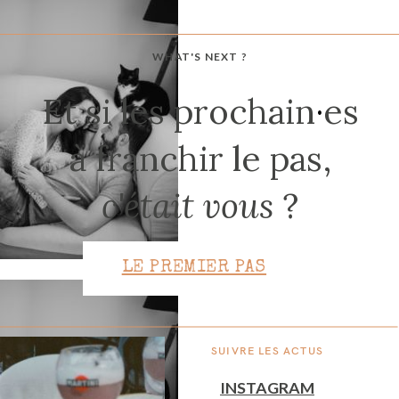
WHAT'S NEXT ?
CONTACT
Et si les prochain
·
es
à franchir le pas,
c'était vous
?
LE PREMIER PAS
SUIVRE LES ACTUS
INSTAGRAM