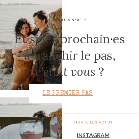
WHAT'S NEXT ?
CONTACT
Et si les prochain
·
es
à franchir le pas,
c'était vous
?
LE PREMIER PAS
SUIVRE LES ACTUS
INSTAGRAM