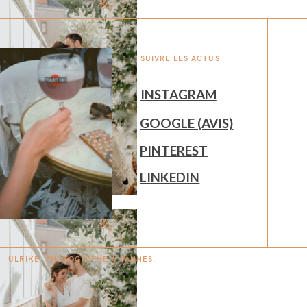
SUIVRE LES ACTUS
INSTAGRAM
GOOGLE (AVIS)
PINTEREST
LINKEDIN
ULRIKE. PHOTOGRAPHE À
V
A
N
NES.