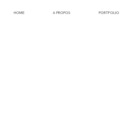
HOME
A PROPOS
PORTFOLIO
HOME
A PROPOS
PORTFOLIO
INFOS
JOURNAL