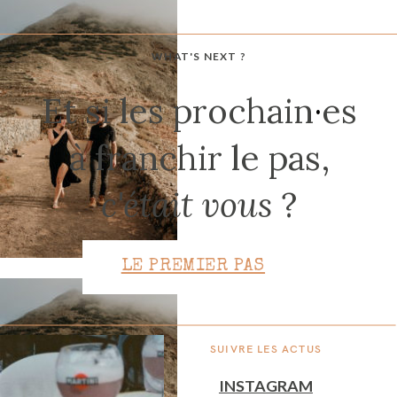
WHAT'S NEXT ?
CONTACT
Et si les prochain
·
es
à franchir le pas,
c'était vous
?
LE PREMIER PAS
SUIVRE LES ACTUS
INSTAGRAM