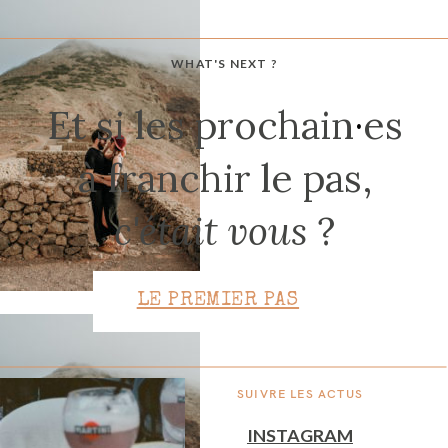
WHAT'S NEXT ?
CONTACT
Et si les prochain
·
es
à franchir le pas,
c'était vous
?
LE PREMIER PAS
SUIVRE LES ACTUS
INSTAGRAM