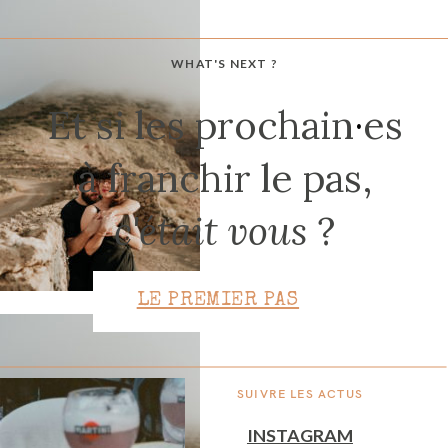
WHAT'S NEXT ?
CONTACT
Et si les prochain
·
es
à franchir le pas,
c'était vous
?
LE PREMIER PAS
SUIVRE LES ACTUS
INSTAGRAM