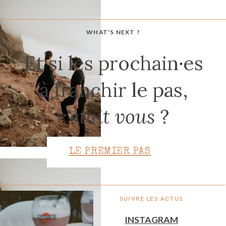
WHAT'S NEXT ?
CONTACT
Et si les prochain
·
es
à franchir le pas,
c'était vous
?
LE PREMIER PAS
SUIVRE LES ACTUS
INSTAGRAM