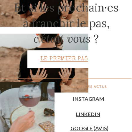
Et si les prochain
·
es
à franchir le pas,
CONTACT
c'était vous
?
LE PREMIER PAS
SUIVRE LES ACTUS
INSTAGRAM
LINKEDIN
GOOGLE (AVIS)