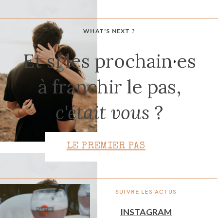
WHAT'S NEXT ?
CONTACT
Et si les prochain
·
es
à franchir le pas,
c'était vous
?
LE PREMIER PAS
SUIVRE LES ACTUS
INSTAGRAM