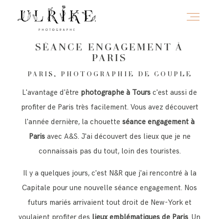
SÉANCE ENGAGEMENT À
PARIS
HOME
PARIS, PHOTOGRAPHIE DE COUPLE
L'avantage d'être
photographe à Tours
c'est aussi de
A PROPOS
profiter de Paris très facilement. Vous avez découvert
l'année dernière, la chouette
séance engagement à
Paris
avec A&S. J'ai découvert des lieux que je ne
PORTFOLIO
connaissais pas du tout, loin des touristes.
Il y a quelques jours, c'est N&R que j'ai rencontré à la
INFOS
Capitale pour une nouvelle séance engagement. Nos
futurs mariés arrivaient tout droit de New-York et
JOURNAL
voulaient profiter des
lieux emblématiques de Paris
. Un