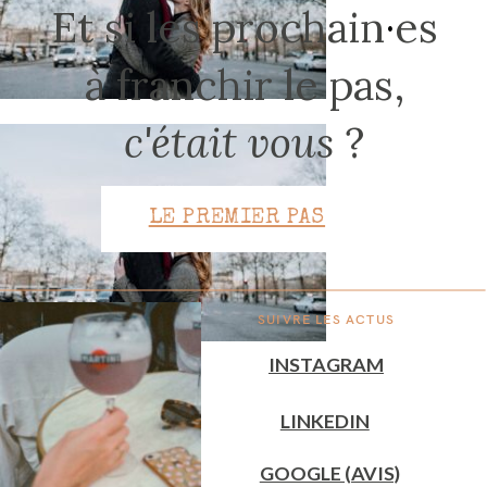
Et si les prochain
·
es
à franchir le pas,
CONTACT
c'était vous
?
LE PREMIER PAS
SUIVRE LES ACTUS
INSTAGRAM
LINKEDIN
GOOGLE (AVIS)