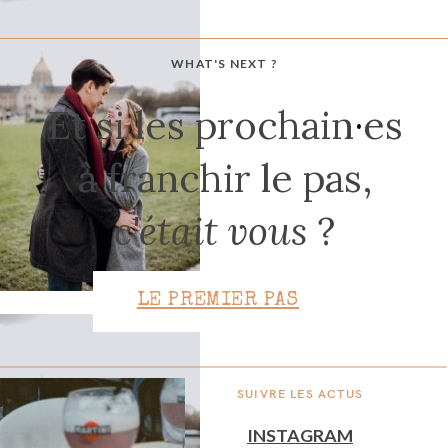
WHAT'S NEXT ?
CONTACT
Et si les prochain
·
es
à franchir le pas,
c'était vous
?
LE PREMIER PAS
SUIVRE LES ACTUS
INSTAGRAM