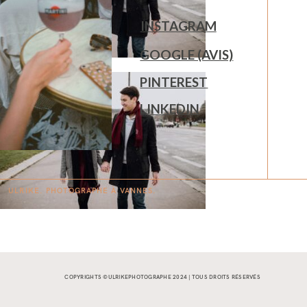
INSTAGRAM
GOOGLE (AVIS)
PINTEREST
LINKEDIN
ULRIKE. PHOTOGRAPHE À
V
A
N
NES.
COPYRIGHTS ©ULRIKEPHOTOGRAPHE 2024 | TOUS DROITS RÉSERVÉS