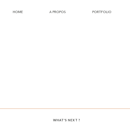
HOME
A PROPOS
PORTFOLIO
HOME
A PROPOS
PORTFOLIO
INFOS
JOURNAL
WHAT'S NEXT ?