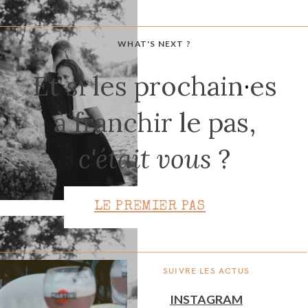
WHAT'S NEXT ?
CONTACT
Et si les prochain
·
es
à franchir le pas,
c'était vous
?
LE PREMIER PAS
SUIVRE LES ACTUS
INSTAGRAM