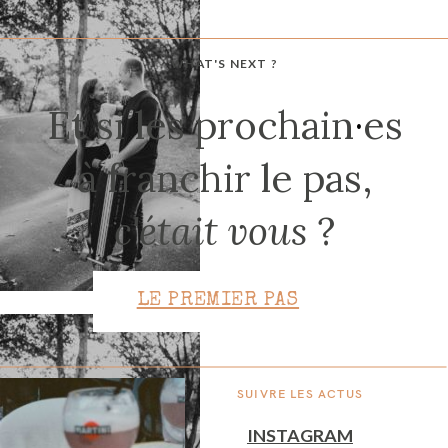
WHAT'S NEXT ?
CONTACT
Et si les prochain
·
es
à franchir le pas,
c'était vous
?
LE PREMIER PAS
SUIVRE LES ACTUS
INSTAGRAM