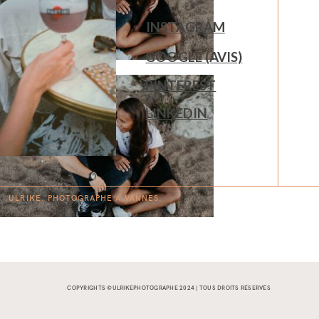
INSTAGRAM
GOOGLE (AVIS)
PINTEREST
LINKEDIN
ULRIKE. PHOTOGRAPHE À
V
A
N
NES.
COPYRIGHTS ©ULRIKEPHOTOGRAPHE 2024 | TOUS DROITS RÉSERVÉS