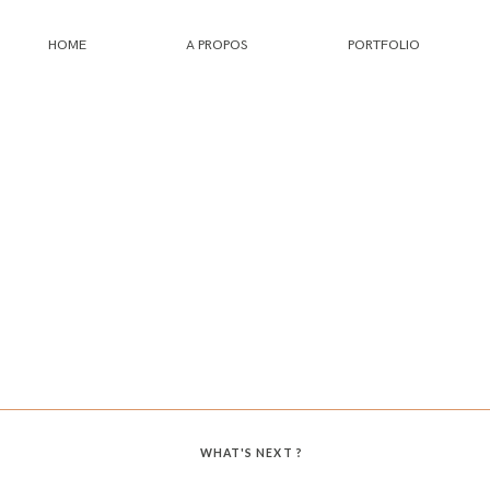
HOME
A PROPOS
PORTFOLIO
HOME
A PROPOS
PORTFOLIO
INFOS
JOURNAL
WHAT'S NEXT ?