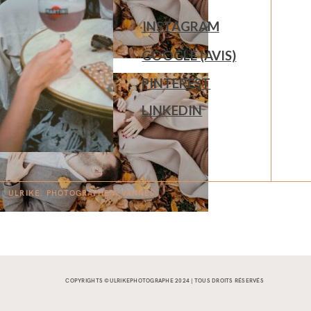
INSTAGRAM
GOOGLE (AVIS)
PINTEREST
LINKEDIN
ULRIKE. PHOTOGRAPHE À
V
A
N
NES.
COPYRIGHTS ©ULRIKEPHOTOGRAPHE 2024 | TOUS DROITS RÉSERVÉS