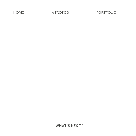
HOME
A PROPOS
PORTFOLIO
HOME
A PROPOS
PORTFOLIO
INFOS
JOURNAL
WHAT'S NEXT ?