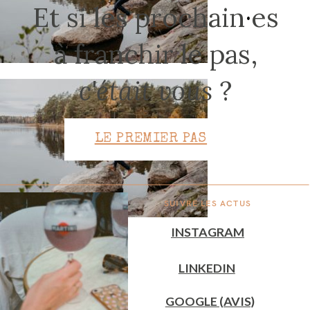
Et si les prochain
·
es
à franchir le pas,
CONTACT
c'était vous
?
LE PREMIER PAS
SUIVRE LES ACTUS
INSTAGRAM
LINKEDIN
GOOGLE (AVIS)