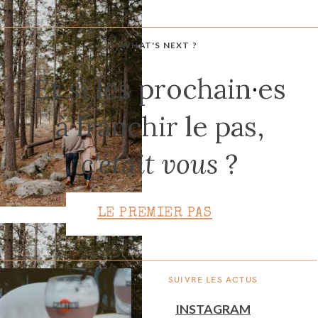
WHAT'S NEXT ?
CONTACT
Et si les prochain
·
es
à franchir le pas,
c'était vous
?
LE PREMIER PAS
SUIVRE LES ACTUS
INSTAGRAM