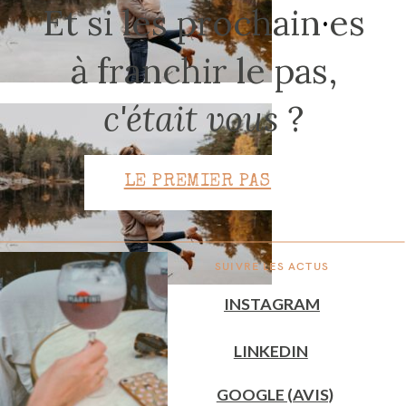
Et si les prochain
·
es
à franchir le pas,
CONTACT
c'était vous
?
LE PREMIER PAS
SUIVRE LES ACTUS
INSTAGRAM
LINKEDIN
GOOGLE (AVIS)