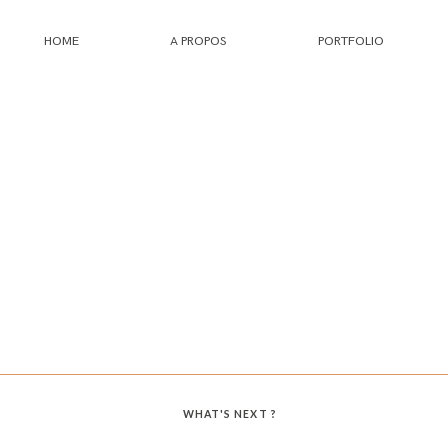
HOME
A PROPOS
PORTFOLIO
HOME
A PROPOS
PORTFOLIO
INFOS
JOURNAL
WHAT'S NEXT ?