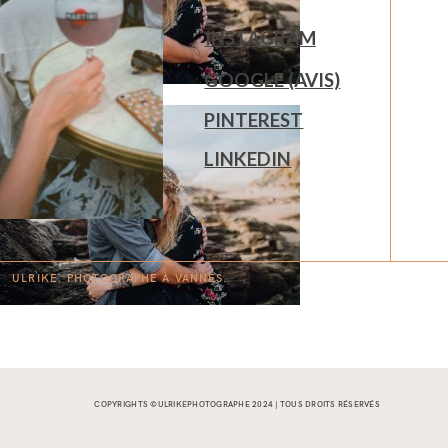
INSTAGRAM
GOOGLE (AVIS)
PINTEREST
LINKEDIN
ULRIKE. PHOTOGRAPHE À
V
A
N
NES.
COPYRIGHTS ©ULRIKEPHOTOGRAPHE 2024 | TOUS DROITS RÉSERVÉS