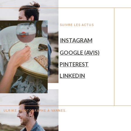
SUIVRE LES ACTUS
INSTAGRAM
GOOGLE (AVIS)
PINTEREST
LINKEDIN
ULRIKE. PHOTOGRAPHE À
V
A
N
NES.