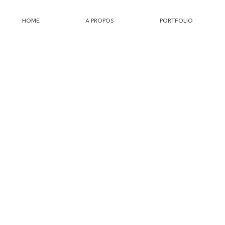
HOME
A PROPOS
PORTFOLIO
HOME
A PROPOS
PORTFOLIO
INFOS
JOURNAL