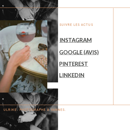
SUIVRE LES ACTUS
INSTAGRAM
GOOGLE (AVIS)
PINTEREST
LINKEDIN
ULRIKE. PHOTOGRAPHE À
V
A
N
NES.