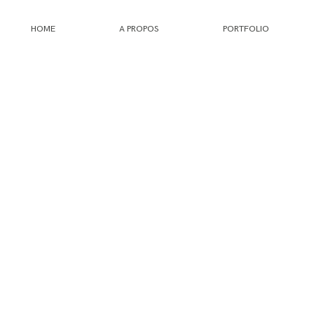
HOME
A PROPOS
PORTFOLIO
HOME
A PROPOS
PORTFOLIO
INFOS
JOURNAL