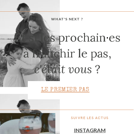
WHAT'S NEXT ?
CONTACT
Et si les prochain
·
es
à franchir le pas,
c'était vous
?
LE PREMIER PAS
SUIVRE LES ACTUS
INSTAGRAM