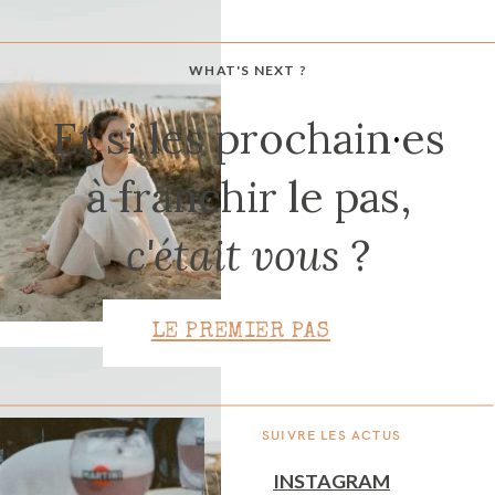
WHAT'S NEXT ?
CONTACT
Et si les prochain
·
es
à franchir le pas,
c'était vous
?
LE PREMIER PAS
SUIVRE LES ACTUS
INSTAGRAM