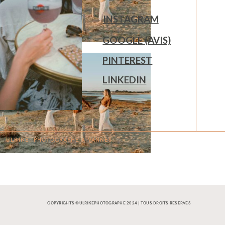
INSTAGRAM
GOOGLE (AVIS)
PINTEREST
LINKEDIN
ULRIKE. PHOTOGRAPHE À
V
A
N
NES.
COPYRIGHTS ©ULRIKEPHOTOGRAPHE 2024 | TOUS DROITS RÉSERVÉS