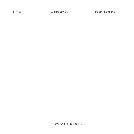
HOME
A PROPOS
PORTFOLIO
HOME
A PROPOS
PORTFOLIO
INFOS
JOURNAL
WHAT'S NEXT ?