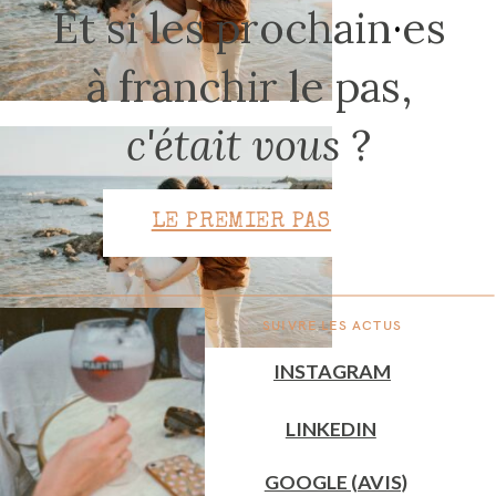
Et si les prochain
·
es
à franchir le pas,
CONTACT
c'était vous
?
LE PREMIER PAS
SUIVRE LES ACTUS
INSTAGRAM
LINKEDIN
GOOGLE (AVIS)