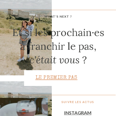
WHAT'S NEXT ?
CONTACT
Et si les prochain
·
es
à franchir le pas,
c'était vous
?
LE PREMIER PAS
SUIVRE LES ACTUS
INSTAGRAM