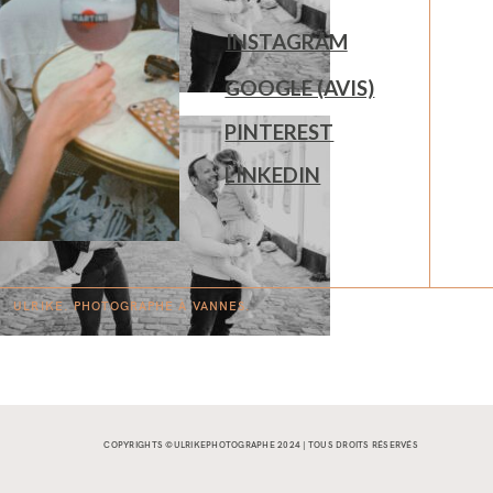
INSTAGRAM
GOOGLE (AVIS)
PINTEREST
LINKEDIN
ULRIKE. PHOTOGRAPHE À
V
A
N
NES.
COPYRIGHTS ©ULRIKEPHOTOGRAPHE 2024 | TOUS DROITS RÉSERVÉS