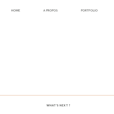
HOME
A PROPOS
PORTFOLIO
HOME
A PROPOS
PORTFOLIO
INFOS
JOURNAL
WHAT'S NEXT ?