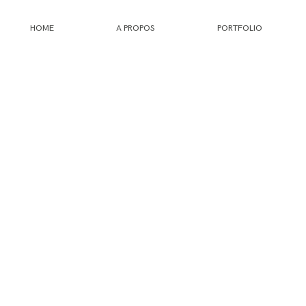
HOME
A PROPOS
PORTFOLIO
HOME
A PROPOS
PORTFOLIO
INFOS
JOURNAL