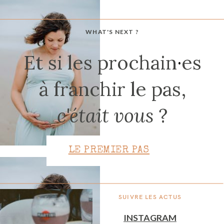
WHAT'S NEXT ?
CONTACT
Et si les prochain
·
es
à franchir le pas,
c'était vous
?
LE PREMIER PAS
SUIVRE LES ACTUS
INSTAGRAM