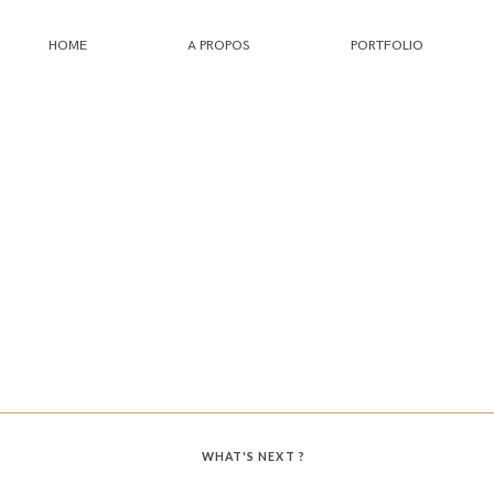
HOME
A PROPOS
PORTFOLIO
HOME
A PROPOS
PORTFOLIO
INFOS
JOURNAL
WHAT'S NEXT ?