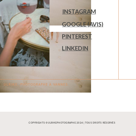
INSTAGRAM
GOOGLE (AVIS)
PINTEREST
LINKEDIN
ULRIKE. PHOTOGRAPHE À
V
A
N
NES.
COPYRIGHTS ©ULRIKEPHOTOGRAPHE 2024 | TOUS DROITS RÉSERVÉS