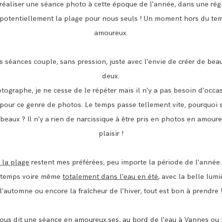
CONTACT
réaliser une séance photo à cette époque de l'année, dans une régi
r potentiellement la plage pour nous seuls ! Un moment hors du t
amoureux.
s séances couple, sans pression, juste avec l'envie de créer de bea
deux.
tographe, je ne cesse de le répéter mais il n'y a pas besoin d'occas
 pour ce genre de photos. Le temps passe tellement vite, pourquoi s
beaux ? Il n'y a rien de narcissique à être pris en photos en amoure
plaisir !
 la plage
restent mes préférées, peu importe la période de l'année
intemps voire même
totalement dans l'eau en été
, avec la belle lum
l'automne ou encore la fraîcheur de l'hiver, tout est bon à prendre 
vous dit une séance en amoureux.ses, au bord de l'eau à Vannes ou