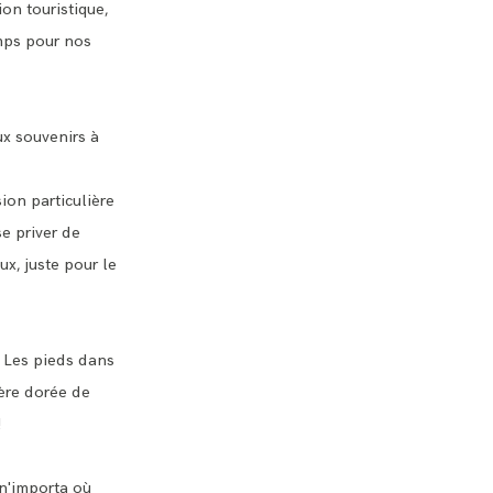
on touristique,
emps pour nos
ux souvenirs à
ion particulière
e priver de
ux, juste pour le
. Les pieds dans
ière dorée de
!
 n'importa où