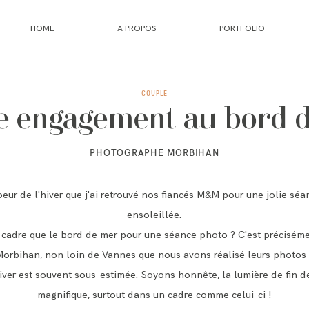
HOME
A PROPOS
PORTFOLIO
HOME
COUPLE
 engagement au bord d
A PROPOS
PHOTOGRAPHE MORBIHAN
PORTFOLIO
oeur de l'hiver que j'ai retrouvé nos fiancés M&M pour une jolie sé
ensoleillée.
INFOS
 cadre que le bord de mer pour une séance photo ? C'est précisém
orbihan, non loin de Vannes que nous avons réalisé leurs photos 
JOURNAL
iver est souvent sous-estimée. Soyons honnête, la lumière de fin d
magnifique, surtout dans un cadre comme celui-ci !