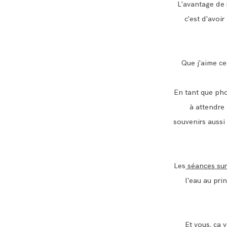
L'avantage de 
c'est d'avoi
Que j'aime ce
En tant que pho
à attendre
souvenirs aussi 
Les
séances sur
l'eau au pr
Et vous, ça 