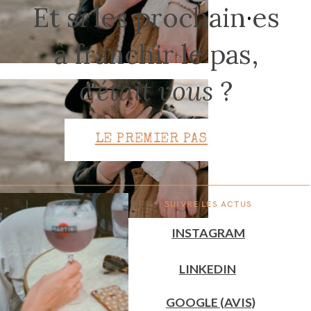
Et si les prochain
·
es
à franchir le pas,
CONTACT
c'était vous
?
LE PREMIER PAS
SUIVRE LES ACTUS
INSTAGRAM
LINKEDIN
GOOGLE (AVIS)