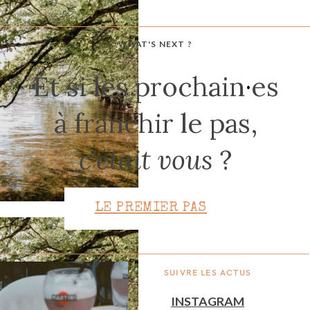
WHAT'S NEXT ?
CONTACT
Et si les prochain
·
es
à franchir le pas,
c'était vous
?
LE PREMIER PAS
SUIVRE LES ACTUS
INSTAGRAM