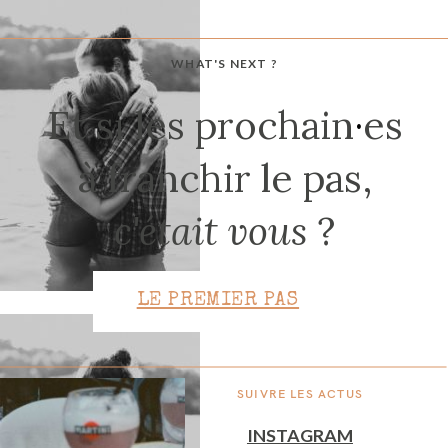
WHAT'S NEXT ?
CONTACT
Et si les prochain
·
es
à franchir le pas,
c'était vous
?
LE PREMIER PAS
SUIVRE LES ACTUS
INSTAGRAM