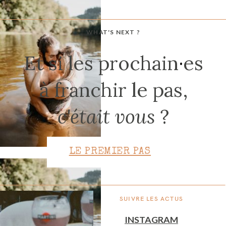
WHAT'S NEXT ?
CONTACT
Et si les prochain
·
es
à franchir le pas,
c'était vous
?
LE PREMIER PAS
SUIVRE LES ACTUS
INSTAGRAM